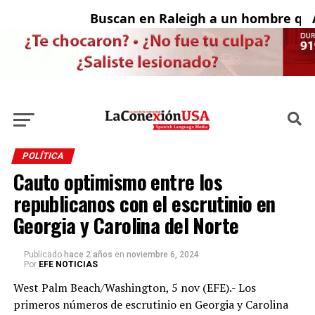
Buscan en Raleigh a un hombre que 
Ad
POLÍTICA
Cauto optimismo entre los
republicanos con el escrutinio en
Georgia y Carolina del Norte
Publicado
hace 2 años
en
noviembre 6, 2024
Por
EFE NOTICIAS
West Palm Beach/Washington, 5 nov (EFE).- Los
primeros números de escrutinio en Georgia y Carolina