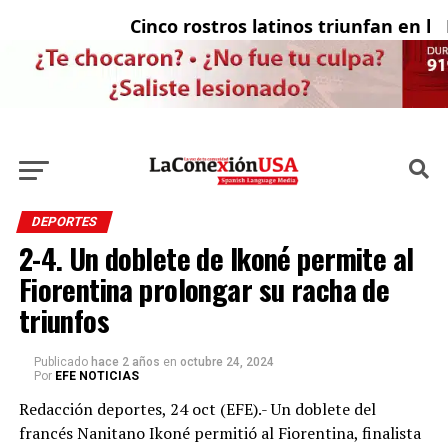
Cinco rostros latinos triunfan en la t
El
DEPORTES
2-4. Un doblete de Ikoné permite al
Fiorentina prolongar su racha de
triunfos
Publicado
hace 2 años
en
octubre 24, 2024
Por
EFE NOTICIAS
Redacción deportes, 24 oct (EFE).- Un doblete del
francés Nanitano Ikoné permitió al Fiorentina, finalista