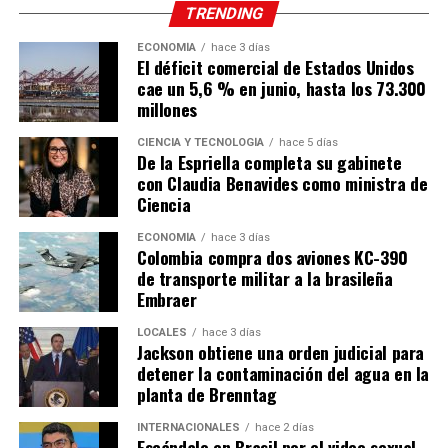
TRENDING
ECONOMÍA
hace 3 días
El déficit comercial de Estados Unidos
cae un 5,6 % en junio, hasta los 73.300
millones
CIENCIA Y TECNOLOGÍA
hace 5 días
De la Espriella completa su gabinete
con Claudia Benavides como ministra de
Ciencia
ECONOMÍA
hace 3 días
Colombia compra dos aviones KC-390
de transporte militar a la brasileña
Embraer
LOCALES
hace 3 días
Jackson obtiene una orden judicial para
detener la contaminación del agua en la
planta de Brenntag
INTERNACIONALES
hace 2 días
Escándalo en Brasil por el video sexual