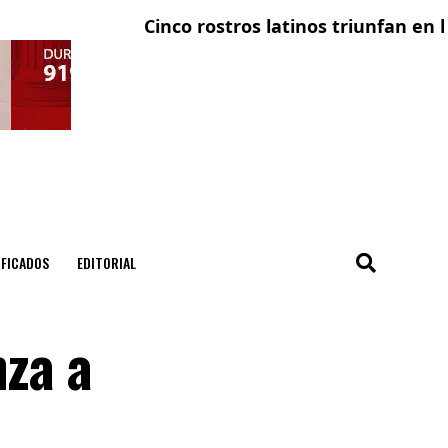
Cinco rostros latinos triunfan en la telev
El co
IFICADOS
EDITORIAL
nza a