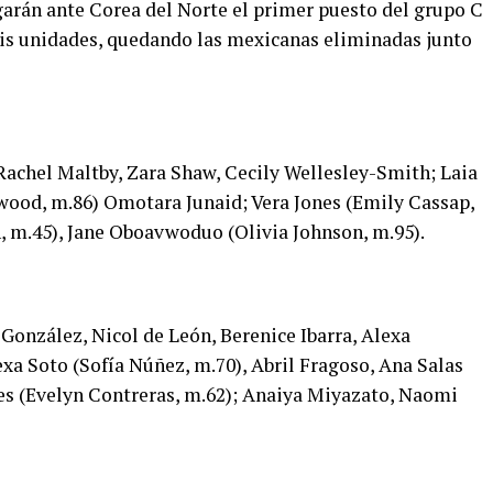
ugarán ante Corea del Norte el primer puesto del grupo C
eis unidades, quedando las mexicanas eliminadas junto
, Rachel Maltby, Zara Shaw, Cecily Wellesley-Smith; Laia
wood, m.86) Omotara Junaid; Vera Jones (Emily Cassap,
 m.45), Jane Oboavwoduo (Olivia Johnson, m.95).
González, Nicol de León, Berenice Ibarra, Alexa
xa Soto (Sofía Núñez, m.70), Abril Fragoso, Ana Salas
es (Evelyn Contreras, m.62); Anaiya Miyazato, Naomi