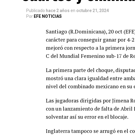
Publicado
hace 2 años
en
octubre 21, 2024
Por
EFE NOTICIAS
Santiago (R.Dominicana), 20 oct (EFE)
carácter para conseguir ganar por 4-
mejoró con respecto a la primera jorn
C del Mundial Femenino sub-17 de R
La primera parte del choque, disputad
mostró una clara igualdad entre amba
nivel del combinado mexicano en su 
Las jugadoras dirigidas por Jimena R
con un lanzamiento de falta de Abril 
solventar así su error en el blocaje.
Inglaterra tampoco se arrugó en el co