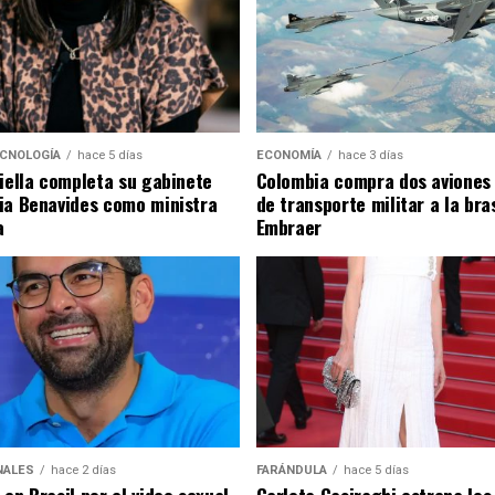
ECNOLOGÍA
hace 5 días
ECONOMÍA
hace 3 días
riella completa su gabinete
Colombia compra dos aviones
ia Benavides como ministra
de transporte militar a la bra
a
Embraer
NALES
hace 2 días
FARÁNDULA
hace 5 días