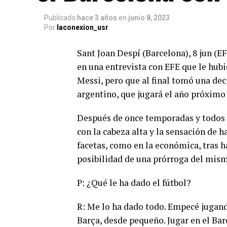
Publicado
hace 3 años
en
junio 8, 2023
Por
laconexion_usr
Sant Joan Despí (Barcelona), 8 jun (EF
en una entrevista con EFE que le hubi
Messi, pero que al final tomó una dec
argentino, que jugará el año próximo 
Después de once temporadas y todos lo
con la cabeza alta y la sensación de 
facetas, como en la económica, tras h
posibilidad de una prórroga del mism
P: ¿Qué le ha dado el fútbol?
R: Me lo ha dado todo. Empecé jugand
Barça, desde pequeño. Jugar en el Bar