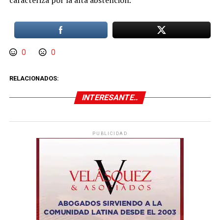
caracteriza por la alta abstención.
0
0
RELACIONADOS:
INTERESANTE..
PUBLICIDAD