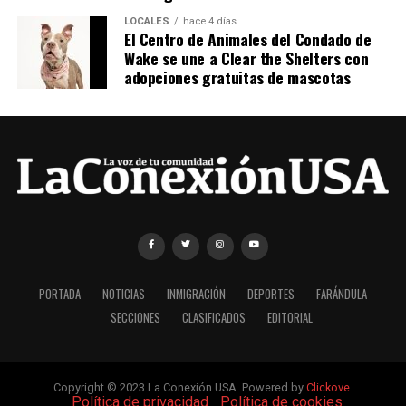
LOCALES
hace 4 días
El Centro de Animales del Condado de
Wake se une a Clear the Shelters con
adopciones gratuitas de mascotas
PORTADA
NOTICIAS
INMIGRACIÓN
DEPORTES
FARÁNDULA
SECCIONES
CLASIFICADOS
EDITORIAL
Copyright © 2023 La Conexión USA. Powered by
Clickove
.
|
Política de privacidad
|
Política de cookies