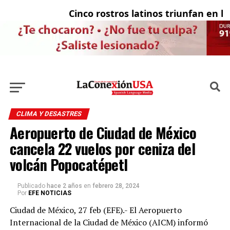
Cinco rostros latinos triunfan en la t
El
CLIMA Y DESASTRES
Aeropuerto de Ciudad de México
cancela 22 vuelos por ceniza del
volcán Popocatépetl
Publicado
hace 2 años
en
febrero 28, 2024
Por
EFE NOTICIAS
Ciudad de México, 27 feb (EFE).- El Aeropuerto
Internacional de la Ciudad de México (AICM) informó