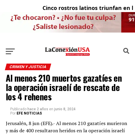
Cinco rostros latinos triunfan en la 
E
CRIMEN Y JUSTICIA
Al menos 210 muertos gazatíes en
la operación israelí de rescate de
los 4 rehenes
Publicado
hace 2 años
en
junio 8, 2024
Por
EFE NOTICIAS
Jerusalén, 8 jun (EFE).- Al menos 210 gazatíes murieron
y más de 400 resultaron heridos en la operación israelí