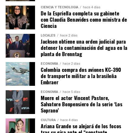
CIENCIA Y TECNOLOGÍA
hace 4 días
De la Espriella completa su gabinete
con Claudia Benavides como ministra de
Ciencia
LOCALES
hace 2 días
Jackson obtiene una orden judicial para
detener la contaminación del agua en la
planta de Brenntag
ECONOMÍA
hace 2 días
Colombia compra dos aviones KC-390
de transporte militar a la brasileña
Embraer
ECONOMÍA
hace 5 días
Muere el actor Vincent Pastore,
Salvatore Bonpensiero de la serie ‘Los
Soprano’
CULTURA
hace 4 días
Ariana Grande se alejará de los focos
tras su gira ante el “constante