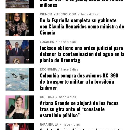
millones
CIENCIA Y TECNOLOGÍA
hace 4 días
De la Espriella completa su gabinete
con Claudia Benavides como ministra de
Ciencia
LOCALES
hace 3 días
Jackson obtiene una orden judicial para
detener la contaminación del agua en la
planta de Brenntag
ECONOMÍA
hace 3 días
Colombia compra dos aviones KC-390
de transporte militar a la brasileña
Embraer
CULTURA
hace 4 días
Ariana Grande se alejará de los focos
tras su gira ante el “constante
escrutinio público”
FARÁNDULA
hace 4 días