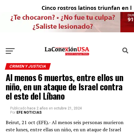
Cinco rostros latinos triunfan en la 
E
CRIMEN Y JUSTICIA
Al menos 6 muertos, entre ellos un
niño, en un ataque de Israel contra
el este del Líbano
Publicado
hace 2 años
en
octubre 21, 2024
Por
EFE NOTICIAS
Beirut, 21 oct (EFE).- Al menos seis personas murieron
este lunes, entre ellas un niño, en un ataque de Israel