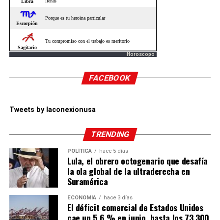
Horoscopo
FACEBOOK
Tweets by laconexionusa
TRENDING
POLÍTICA
hace 5 días
Lula, el obrero octogenario que desafía
la ola global de la ultraderecha en
Suramérica
ECONOMÍA
hace 3 días
El déficit comercial de Estados Unidos
cae un 5,6 % en junio, hasta los 73.300