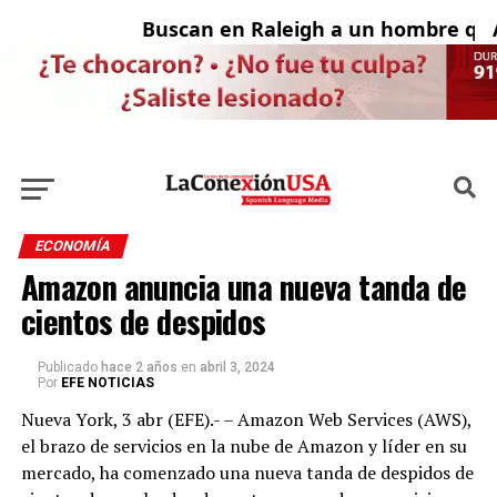
Buscan en Raleigh a un hombre que 
Ad
ECONOMÍA
Amazon anuncia una nueva tanda de
cientos de despidos
Publicado
hace 2 años
en
abril 3, 2024
Por
EFE NOTICIAS
Nueva York, 3 abr (EFE).- – Amazon Web Services (AWS),
el brazo de servicios en la nube de Amazon y líder en su
mercado, ha comenzado una nueva tanda de despidos de