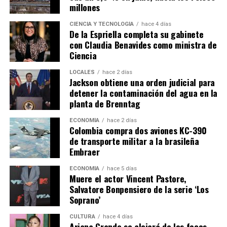
millones
CIENCIA Y TECNOLOGÍA
hace 4 días
De la Espriella completa su gabinete
con Claudia Benavides como ministra de
Ciencia
LOCALES
hace 2 días
Jackson obtiene una orden judicial para
detener la contaminación del agua en la
planta de Brenntag
ECONOMÍA
hace 2 días
Colombia compra dos aviones KC-390
de transporte militar a la brasileña
Embraer
ECONOMÍA
hace 5 días
Muere el actor Vincent Pastore,
Salvatore Bonpensiero de la serie ‘Los
Soprano’
CULTURA
hace 4 días
Ariana Grande se alejará de los focos