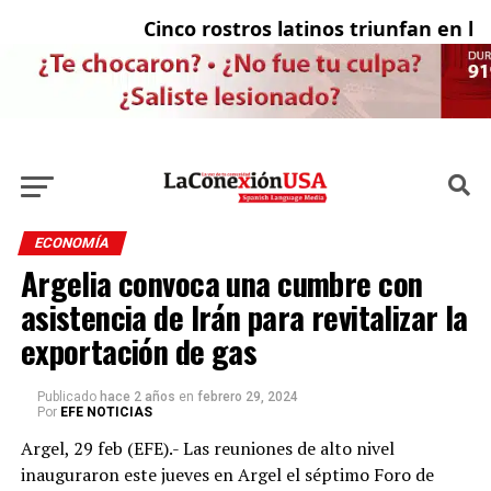
Cinco rostros latinos triunfan en la t
El
ECONOMÍA
Argelia convoca una cumbre con
asistencia de Irán para revitalizar la
exportación de gas
Publicado
hace 2 años
en
febrero 29, 2024
Por
EFE NOTICIAS
Argel, 29 feb (EFE).- Las reuniones de alto nivel
inauguraron este jueves en Argel el séptimo Foro de