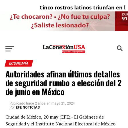
Cinco rostros latinos triunfan en la t
El
ECONOMÍA
Autoridades afinan últimos detalles
de seguridad rumbo a elección del 2
de junio en México
Publicado
hace 2 años
en
mayo 21, 2024
Por
EFE NOTICIAS
Ciudad de México, 20 may (EFE).- El Gabinete de
Seguridad y el Instituto Nacional Electoral de México