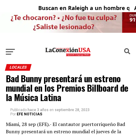
Buscan en Raleigh a un hombre que 
Ad
LOCALES
Bad Bunny presentará un estreno
mundial en los Premios Billboard de
la Música Latina
Publicado
hace 3 años
en
septiembre 28, 2023
Por
EFE NOTICIAS
Miami, 28 sep (EFE).- El cantautor puertorriqueño Bad
Bunny presentará un estreno mundial el jueves de la