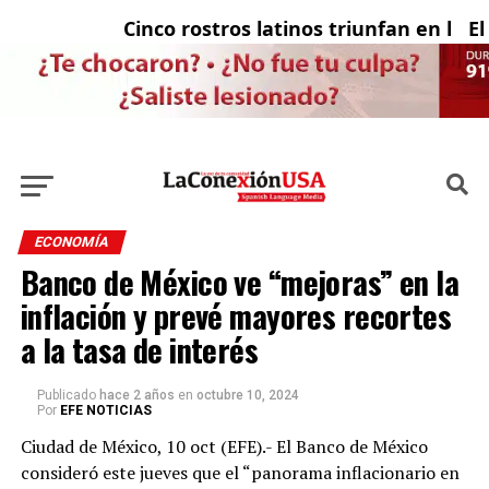
Cinco rostros latinos triunfan en la tel
El c
ECONOMÍA
Banco de México ve “mejoras” en la
inflación y prevé mayores recortes
a la tasa de interés
Publicado
hace 2 años
en
octubre 10, 2024
Por
EFE NOTICIAS
Ciudad de México, 10 oct (EFE).- El Banco de México
consideró este jueves que el “panorama inflacionario en