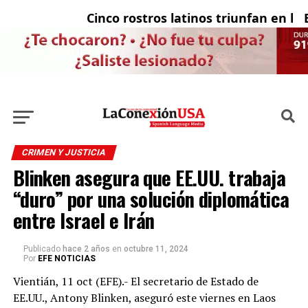
Cinco rostros latinos triunfan en la te
El 
CRIMEN Y JUSTICIA
Blinken asegura que EE.UU. trabaja
“duro” por una solución diplomática
entre Israel e Irán
Publicado
hace 2 años
en
octubre 11, 2024
Por
EFE NOTICIAS
Vientián, 11 oct (EFE).- El secretario de Estado de
EE.UU., Antony Blinken, aseguró este viernes en Laos