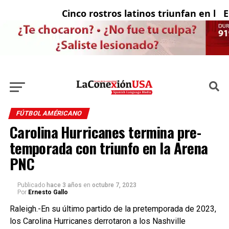
Cinco rostros latinos triunfan en la tel
El c
FÚTBOL AMÉRICANO
Carolina Hurricanes termina pre-
temporada con triunfo en la Arena
PNC
Publicado
hace 3 años
en
octubre 7, 2023
Por
Ernesto Gallo
Raleigh.-En su último partido de la pretemporada de 2023,
los Carolina Hurricanes derrotaron a los Nashville