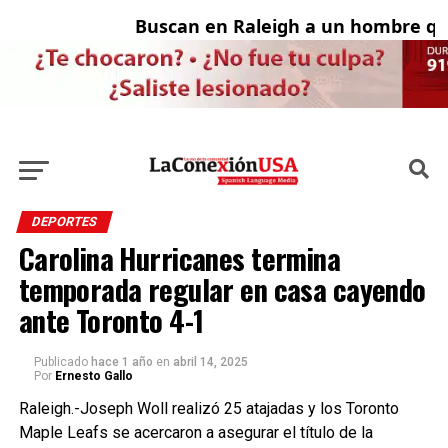
Buscan en Raleigh a un hombre que
A
DEPORTES
Carolina Hurricanes termina
temporada regular en casa cayendo
ante Toronto 4-1
Publicado
hace 1 año
en
abril 14, 2025
Por
Ernesto Gallo
Raleigh.-Joseph Woll realizó 25 atajadas y los Toronto
Maple Leafs se acercaron a asegurar el título de la