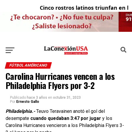
Cinco rostros latinos triunfan en la t
El
FÚTBOL AMÉRICANO
Carolina Hurricanes vencen a los
Philadelphia Flyers por 3-2
Publicado
hace 3 años
en
octubre 31, 2023
Por
Ernesto Gallo
Philadelphia.-
Teuvo Teravainen anotó el gol del
desempate
cuando quedaban 3:47 por jugar
y los
Carolina Hurricanes vencieron a los Philadelphia Flyers 3-