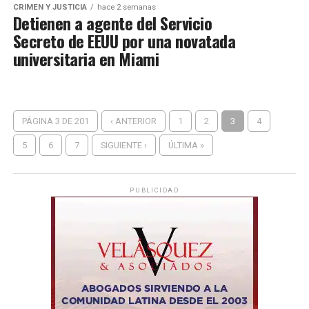
CRIMEN Y JUSTICIA
hace 2 semanas
Detienen a agente del Servicio
Secreto de EEUU por una novatada
universitaria en Miami
PÁGINA 3 DE 201
‹ ANTERIOR
1
2
3
4
5
6
7
SIGUIENTE ›
ÚLTIMA »
PUBLICIDAD