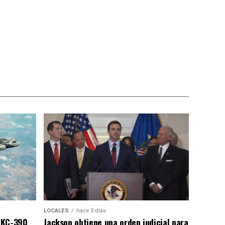
LOCALES
hace 3 días
 KC-390
Jackson obtiene una orden judicial para