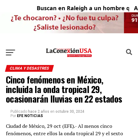
Buscan en Raleigh a un hombre que f
Ado
CLIMA Y DESASTRES
Cinco fenómenos en México,
incluida la onda tropical 29,
ocasionarán lluvias en 22 estados
Publicado
hace 2 años
en
octubre 30, 2024
Por
EFE NOTICIAS
Ciudad de México, 29 oct (EFE).- Al menos cinco
fenómenos, entre ellos la onda tropical 29 y el sexto