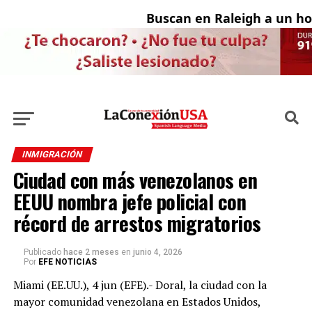
Buscan en Raleigh a un hom
INMIGRACIÓN
Ciudad con más venezolanos en
EEUU nombra jefe policial con
récord de arrestos migratorios
Publicado
hace 2 meses
en
junio 4, 2026
Por
EFE NOTICIAS
Miami (EE.UU.), 4 jun (EFE).- Doral, la ciudad con la
mayor comunidad venezolana en Estados Unidos,