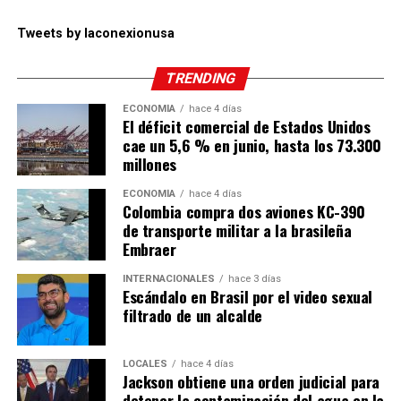
Tweets by laconexionusa
TRENDING
ECONOMÍA
hace 4 días
El déficit comercial de Estados Unidos
cae un 5,6 % en junio, hasta los 73.300
millones
ECONOMÍA
hace 4 días
Colombia compra dos aviones KC-390
de transporte militar a la brasileña
Embraer
INTERNACIONALES
hace 3 días
Escándalo en Brasil por el video sexual
filtrado de un alcalde
LOCALES
hace 4 días
Jackson obtiene una orden judicial para
detener la contaminación del agua en la