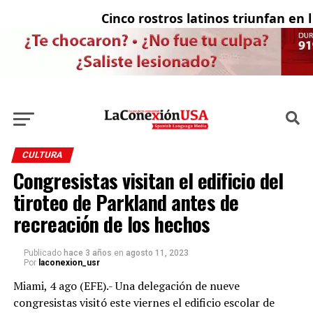
Cinco rostros latinos triunfan en la 
E
CULTURA
Congresistas visitan el edificio del
tiroteo de Parkland antes de
recreación de los hechos
Publicado
hace 3 años
en
agosto 11, 2023
Por
laconexion_usr
Miami, 4 ago (EFE).- Una delegación de nueve
congresistas visitó este viernes el edificio escolar de