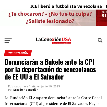
ICE liberó a futbolista venezolana con
La
INMIGRACIÓN
Denunciarán a Bukele ante la CPI
por la deportación de venezolanos
de EE UU a El Salvador
Publicado
hace 1 año
en
junio 19, 2025
Por
Sala de Redacción
La Fundación El Amparo denunciará ante la Corte Penal
Internacional (CPI) al presidente de El Salvador, Nayib