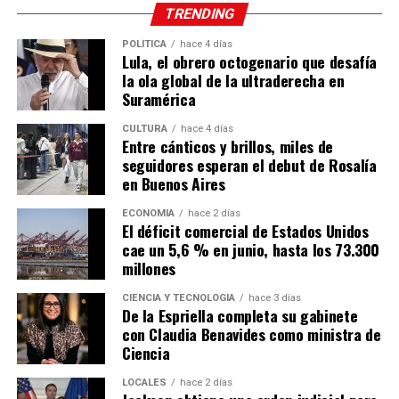
TRENDING
POLÍTICA
hace 4 días
Lula, el obrero octogenario que desafía
la ola global de la ultraderecha en
Suramérica
CULTURA
hace 4 días
Entre cánticos y brillos, miles de
seguidores esperan el debut de Rosalía
en Buenos Aires
ECONOMÍA
hace 2 días
El déficit comercial de Estados Unidos
cae un 5,6 % en junio, hasta los 73.300
millones
CIENCIA Y TECNOLOGÍA
hace 3 días
De la Espriella completa su gabinete
con Claudia Benavides como ministra de
Ciencia
LOCALES
hace 2 días