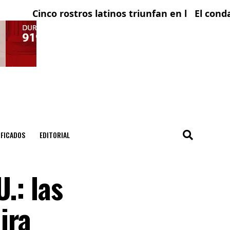
Cinco rostros latinos triunfan en la televisión esp
El condado de 
IFICADOS
EDITORIAL
.: las
ira