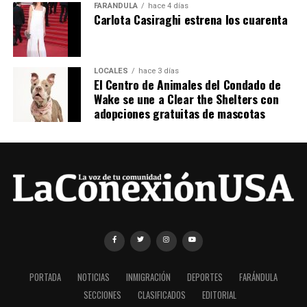
FARÁNDULA
hace 4 días
Carlota Casiraghi estrena los cuarenta
LOCALES
hace 3 días
El Centro de Animales del Condado de
Wake se une a Clear the Shelters con
adopciones gratuitas de mascotas
PORTADA
NOTICIAS
INMIGRACIÓN
DEPORTES
FARÁNDULA
SECCIONES
CLASIFICADOS
EDITORIAL