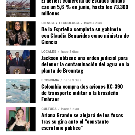
El déficit comercial de Estados Unidos
cae un 5,6 % en junio, hasta los 73.300
millones
CIENCIA Y TECNOLOGÍA
hace 4 días
De la Espriella completa su gabinete
con Claudia Benavides como ministra de
Ciencia
LOCALES
hace 3 días
Jackson obtiene una orden judicial para
detener la contaminación del agua en la
planta de Brenntag
ECONOMÍA
hace 3 días
Colombia compra dos aviones KC-390
de transporte militar a la brasileña
Embraer
CULTURA
hace 4 días
Ariana Grande se alejará de los focos
tras su gira ante el “constante
escrutinio público”