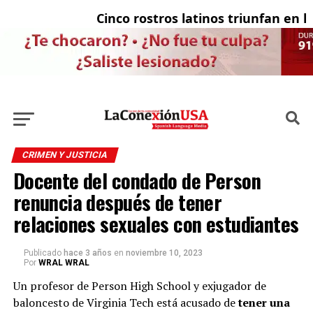
Cinco rostros latinos triunfan en la t
E
CRIMEN Y JUSTICIA
Docente del condado de Person
renuncia después de tener
relaciones sexuales con estudiantes
Publicado
hace 3 años
en
noviembre 10, 2023
Por
WRAL WRAL
Un profesor de Person High School y exjugador de
baloncesto de Virginia Tech está acusado de
tener una