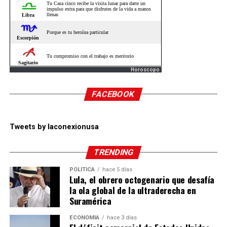
Horoscopo
FACEBOOK
Tweets by laconexionusa
TRENDING
POLÍTICA
hace 5 días
Lula, el obrero octogenario que desafía
la ola global de la ultraderecha en
Suramérica
ECONOMÍA
hace 3 días