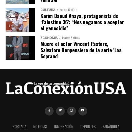
Embraer
CULTURA
hace 5 días
Karim Daoud Anaya, protagonista de
‘Palestine 36’: “Nos negamos a aceptar
el genocidio”
ECONOMÍA
hace 5 días
Muere el actor Vincent Pastore,
Salvatore Bonpensiero de la serie ‘Los
Soprano’
PORTADA
NOTICIAS
INMIGRACIÓN
DEPORTES
FARÁNDULA