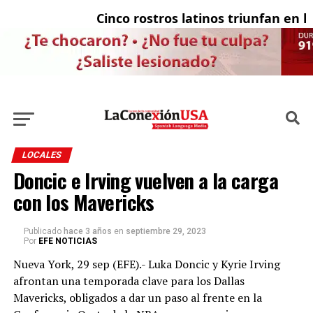
Cinco rostros latinos triunfan en la t
El
LOCALES
Doncic e Irving vuelven a la carga
con los Mavericks
Publicado
hace 3 años
en
septiembre 29, 2023
Por
EFE NOTICIAS
Nueva York, 29 sep (EFE).- Luka Doncic y Kyrie Irving
afrontan una temporada clave para los Dallas
Mavericks, obligados a dar un paso al frente en la