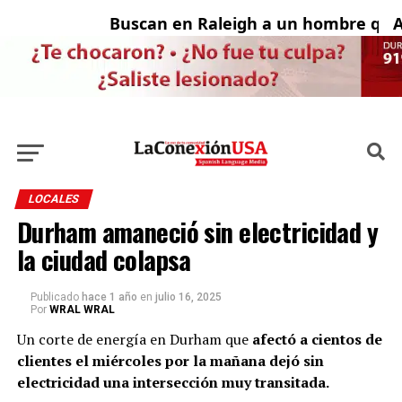
Buscan en Raleigh a un hombre que 
Ado
LOCALES
Durham amaneció sin electricidad y
la ciudad colapsa
Publicado
hace 1 año
en
julio 16, 2025
Por
WRAL WRAL
Un corte de energía en Durham que
afectó a cientos de
clientes el miércoles por la mañana dejó sin
electricidad una intersección muy transitada.