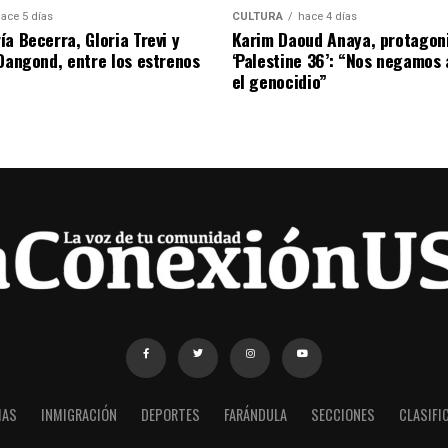
ace 5 días
CULTURA
hace 4 días
a Becerra, Gloria Trevi y
Karim Daoud Anaya, protagon
 Dangond, entre los estrenos
‘Palestine 36’: “Nos negamos 
el genocidio”
IAS
INMIGRACIÓN
DEPORTES
FARÁNDULA
SECCIONES
CLASIFI