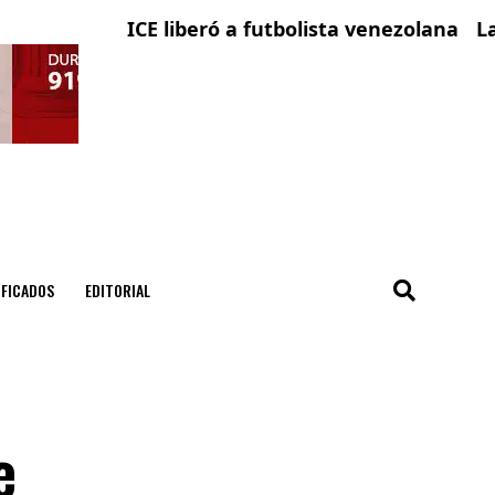
ICE liberó a futbolista venezolana con solic
La ciuda
IFICADOS
EDITORIAL
e