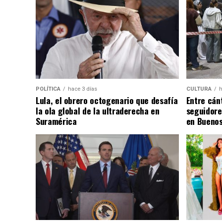
POLÍTICA
hace 3 días
CULTURA
h
Lula, el obrero octogenario que desafía
Entre cánt
la ola global de la ultraderecha en
seguidore
Suramérica
en Buenos