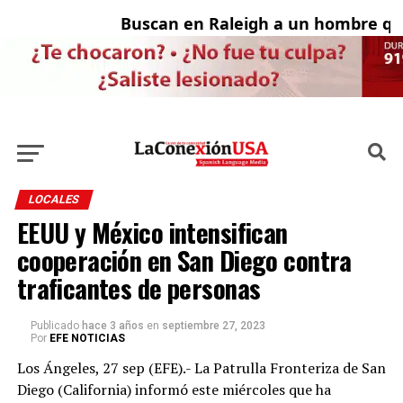
Buscan en Raleigh a un hombre que
Ad
LOCALES
EEUU y México intensifican
cooperación en San Diego contra
traficantes de personas
Publicado
hace 3 años
en
septiembre 27, 2023
Por
EFE NOTICIAS
Los Ángeles, 27 sep (EFE).- La Patrulla Fronteriza de San
Diego (California) informó este miércoles que ha