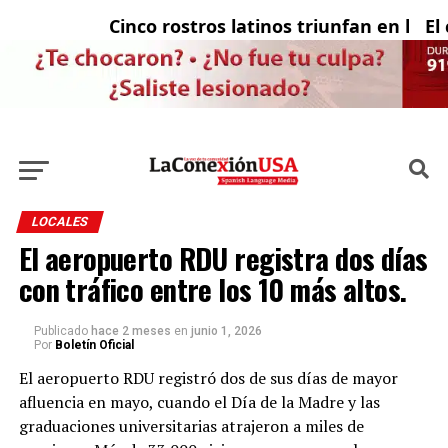
Cinco rostros latinos triunfan en la tel
El c
LOCALES
El aeropuerto RDU registra dos días
con tráfico entre los 10 más altos.
Publicado
hace 2 meses
en
junio 1, 2026
Por
Boletín Oficial
El aeropuerto RDU registró dos de sus días de mayor
afluencia en mayo, cuando el Día de la Madre y las
graduaciones universitarias atrajeron a miles de