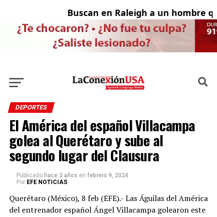
Buscan en Raleigh a un hombre que
A
DEPORTES
El América del español Villacampa
golea al Querétaro y sube al
segundo lugar del Clausura
Publicado
hace 3 años
en
febrero 9, 2024
Por
EFE NOTICIAS
Querétaro (México), 8 feb (EFE).- Las Águilas del América
del entrenador español Ángel Villacampa golearon este