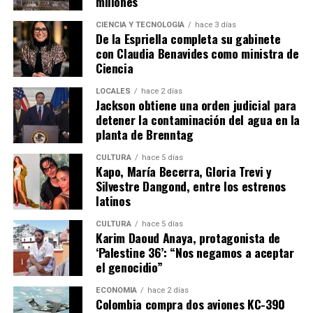
millones
CIENCIA Y TECNOLOGÍA
hace 3 días
De la Espriella completa su gabinete
con Claudia Benavides como ministra de
Ciencia
LOCALES
hace 2 días
Jackson obtiene una orden judicial para
detener la contaminación del agua en la
planta de Brenntag
CULTURA
hace 5 días
Kapo, María Becerra, Gloria Trevi y
Silvestre Dangond, entre los estrenos
latinos
CULTURA
hace 5 días
Karim Daoud Anaya, protagonista de
‘Palestine 36’: “Nos negamos a aceptar
el genocidio”
ECONOMÍA
hace 2 días
Colombia compra dos aviones KC-390