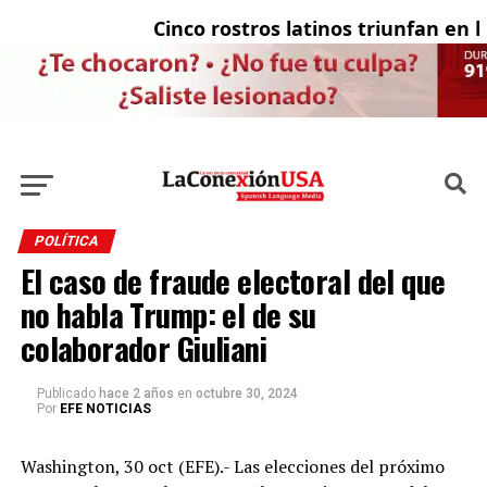
Cinco rostros latinos triunfan en la t
El
POLÍTICA
El caso de fraude electoral del que
no habla Trump: el de su
colaborador Giuliani
Publicado
hace 2 años
en
octubre 30, 2024
Por
EFE NOTICIAS
Washington, 30 oct (EFE).- Las elecciones del próximo