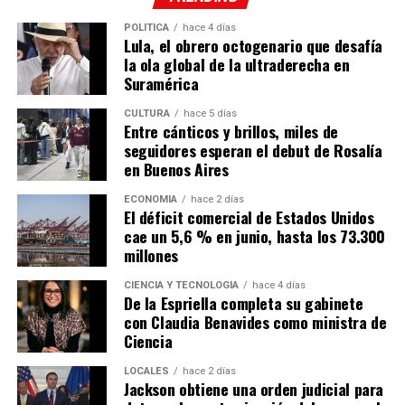
POLÍTICA
hace 4 días
Lula, el obrero octogenario que desafía
la ola global de la ultraderecha en
Suramérica
CULTURA
hace 5 días
Entre cánticos y brillos, miles de
seguidores esperan el debut de Rosalía
en Buenos Aires
ECONOMÍA
hace 2 días
El déficit comercial de Estados Unidos
cae un 5,6 % en junio, hasta los 73.300
millones
CIENCIA Y TECNOLOGÍA
hace 4 días
De la Espriella completa su gabinete
con Claudia Benavides como ministra de
Ciencia
LOCALES
hace 2 días
Jackson obtiene una orden judicial para