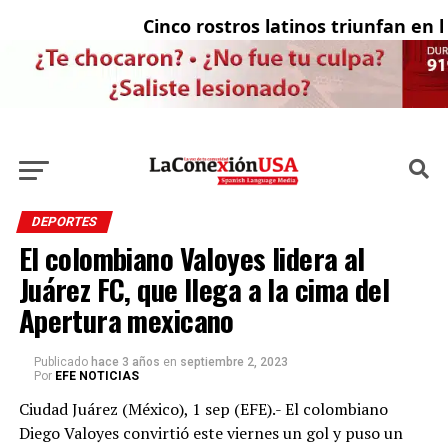
Cinco rostros latinos triunfan en la 
E
DEPORTES
El colombiano Valoyes lidera al
Juárez FC, que llega a la cima del
Apertura mexicano
Publicado
hace 3 años
en
septiembre 2, 2023
Por
EFE NOTICIAS
Ciudad Juárez (México), 1 sep (EFE).- El colombiano
Diego Valoyes convirtió este viernes un gol y puso un