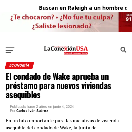
Buscan en Raleigh a un hombre que 
Ado
ECONOMÍA
El condado de Wake aprueba un
préstamo para nuevos viviendas
asequibles
Publicado
hace 2 años
en
junio 4, 2024
Por
Carlos Iván Suárez
En
un hito importante para
las iniciativas de vivienda
asequible del condado de Wake, la Junta de