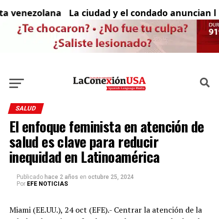
a venezolana con solicitud de asilo vigente en un 
La ciudad y el condado anuncian las 
Es
SALUD
El enfoque feminista en atención de
salud es clave para reducir
inequidad en Latinoamérica
Publicado
hace 2 años
en
octubre 25, 2024
Por
EFE NOTICIAS
Miami (EE.UU.), 24 oct (EFE).- Centrar la atención de la