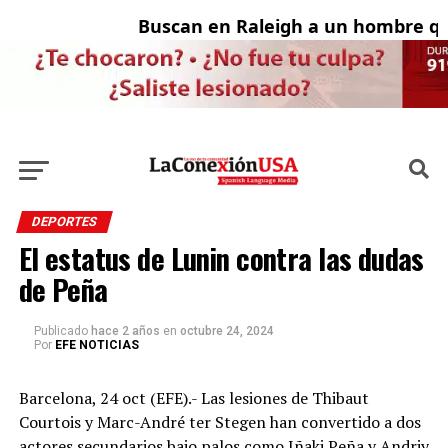
Buscan en Raleigh a un hombre que 
Ad
DEPORTES
El estatus de Lunin contra las dudas
de Peña
Publicado
hace 2 años
en
octubre 24, 2024
Por
EFE NOTICIAS
Barcelona, 24 oct (EFE).- Las lesiones de Thibaut
Courtois y Marc-André ter Stegen han convertido a dos
actores secundarios bajo palos como Iñaki Peña y Andriy