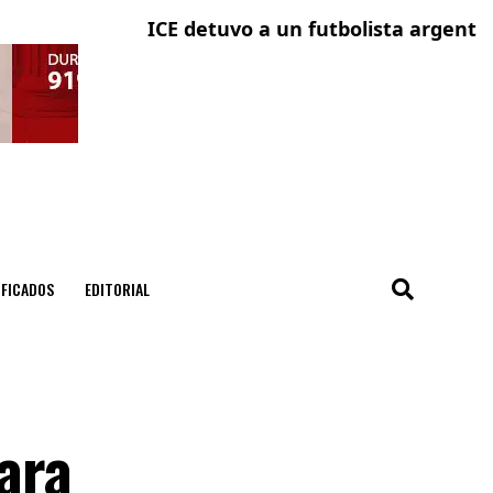
ICE detuvo a un futbolista argentino y s
Cinco
IFICADOS
EDITORIAL
para