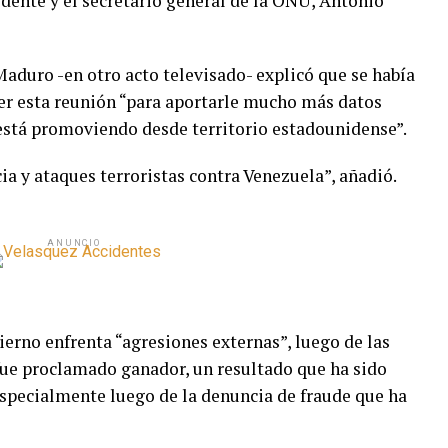
idente y el secretario general de la ONU, António
aduro -en otro acto televisado- explicó que se había
r esta reunión “para aportarle mucho más datos
 está promoviendo desde territorio estadounidense”.
cia y ataques terroristas contra Venezuela”, añadió.
ANUNCIO
ierno enfrenta “agresiones externas”, luego de las
e fue proclamado ganador, un resultado que ha sido
especialmente luego de la denuncia de fraude que ha