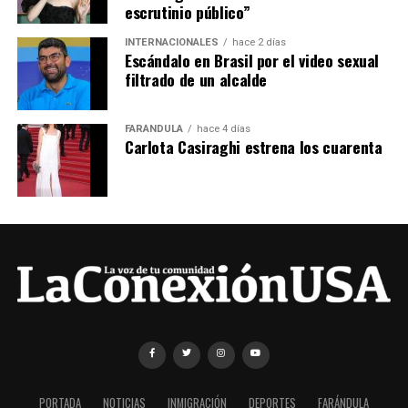
escrutinio público”
INTERNACIONALES
hace 2 días
Escándalo en Brasil por el video sexual
filtrado de un alcalde
FARÁNDULA
hace 4 días
Carlota Casiraghi estrena los cuarenta
PORTADA
NOTICIAS
INMIGRACIÓN
DEPORTES
FARÁNDULA