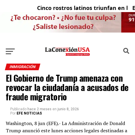
Cinco rostros latinos triunfan en la te
El 
INMIGRACIÓN
El Gobierno de Trump amenaza con
revocar la ciudadanía a acusados de
fraude migratorio
Publicado
hace 2 meses
en
junio 8, 2026
Por
EFE NOTICIAS
Washington, 8 jun (EFE).- La Administración de Donald
Trump anunció este lunes acciones legales destinadas a