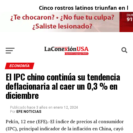
Cinco rostros latinos triunfan en la t
El
ECONOMÍA
El IPC chino continúa su tendencia
deflacionaria al caer un 0,3 % en
diciembre
Publicado
hace 3 años
en
enero 12, 2024
Por
EFE NOTICIAS
Pekín, 12 ene (EFE).-El índice de precios al consumidor
(IPC), principal indicador de la inflación en China, cayó