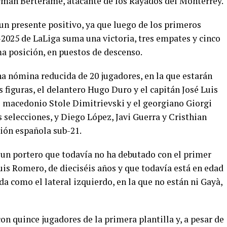
mán Berterame, atacante de los Rayados del Monterrey.
 un presente positivo, ya que luego de los primeros
2025 de LaLiga suma una victoria, tres empates y cinco
ma posición, en puestos de descenso.
na nómina reducida de 20 jugadores, en la que estarán
s figuras, el delantero Hugo Duro y el capitán José Luis
l macedonio Stole Dimitrievski y el georgiano Giorgi
selecciones, y Diego López, Javi Guerra y Cristhian
ión española sub-21.
a un portero que todavía no ha debutado con el primer
Luis Romero, de dieciséis años y que todavía está en edad
da como el lateral izquierdo, en la que no están ni Gayà,
con quince jugadores de la primera plantilla y, a pesar de