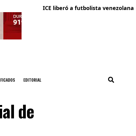
ICE liberó a futbolista venezolana con sol
La ciu
IFICADOS
EDITORIAL
al de