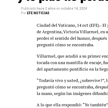
Publicado
hace 2 años
en
octubre 14, 2024
Por
EFE NOTICIAS
Ciudad del Vaticano, 14 oct (EFE).- El
de Argentina, Victoria Villarruel, en 
perder el sentido del humor, después 
preguntó cómo se encontraba.
Villarruel, que acudió a su primer en
tocada con una mantilla de encaje, fu
del apartamento pontificio en la Segu
“Todavía vivo y usted, ¿sobrevive?”, 
preguntó cómo se encontraba, despué
la mano, según las imágenes difundid
A lo que ella respondió: “Yo también”,