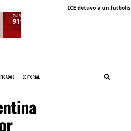
ICE detuvo a un futbolista arg
IFICADOS
EDITORIAL
entina
or