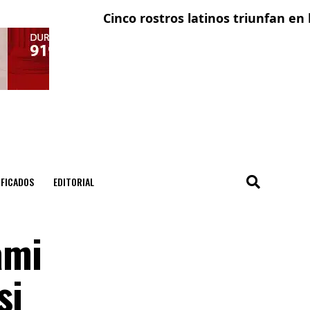
Cinco rostros latinos triunfan en la telev
El con
IFICADOS
EDITORIAL
ami
si