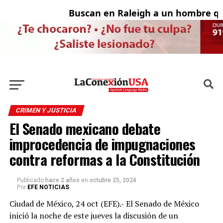
Buscan en Raleigh a un hombre que
Ad
CRIMEN Y JUSTICIA
El Senado mexicano debate
improcedencia de impugnaciones
contra reformas a la Constitución
Publicado
hace 2 años
en
octubre 25, 2024
Por
EFE NOTICIAS
Ciudad de México, 24 oct (EFE).- El Senado de México
inició la noche de este jueves la discusión de un