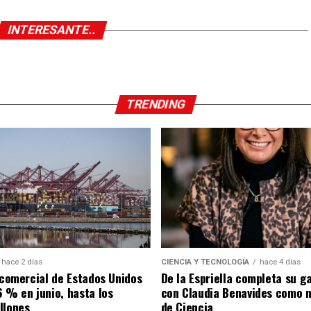
INTERESANTE..
TRENDING
hace 2 días
CIENCIA Y TECNOLOGÍA
hace 4 días
t comercial de Estados Unidos
De la Espriella completa su g
6 % en junio, hasta los
con Claudia Benavides como m
llones
de Ciencia