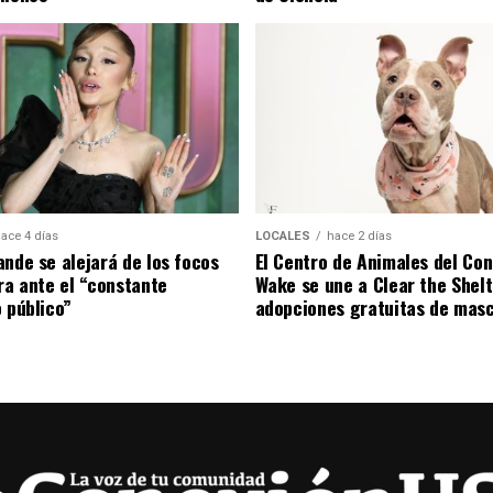
ace 4 días
LOCALES
hace 2 días
ande se alejará de los focos
El Centro de Animales del Co
ira ante el “constante
Wake se une a Clear the Shel
o público”
adopciones gratuitas de mas