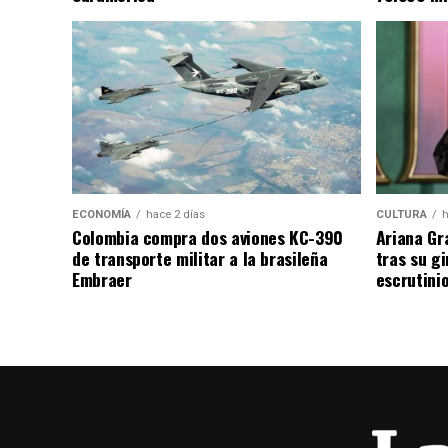
ECONOMÍA
hace 2 días
CULTURA
h
Colombia compra dos aviones KC-390
Ariana Gr
de transporte militar a la brasileña
tras su g
Embraer
escrutini