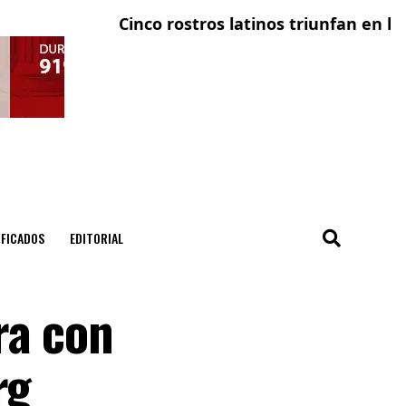
Cinco rostros latinos triunfan en la tele
El co
IFICADOS
EDITORIAL
ra con
rg