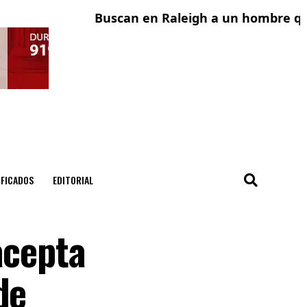
Buscan en Raleigh a un hombre que f
Adol
IFICADOS
EDITORIAL
acepta
de