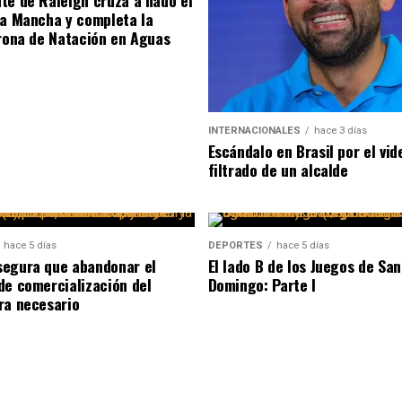
te de Raleigh cruza a nado el
la Mancha y completa la
orona de Natación en Aguas
INTERNACIONALES
hace 3 días
Escándalo en Brasil por el vid
filtrado de un alcalde
hace 5 días
DEPORTES
hace 5 días
egura que abandonar el
El lado B de los Juegos de San
de comercialización del
Domingo: Parte I
ra necesario