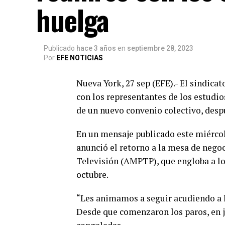
huelga
Publicado
hace 3 años
en
septiembre 28, 2023
Por
EFE NOTICIAS
Nueva York, 27 sep (EFE).- El sindic
con los representantes de los estudio
de un nuevo convenio colectivo, desp
En un mensaje publicado este miércole
anunció el retorno a la mesa de negoc
Televisión (AMPTP), que engloba a los
octubre.
“Les animamos a seguir acudiendo a lo
Desde que comenzaron los paros, en j