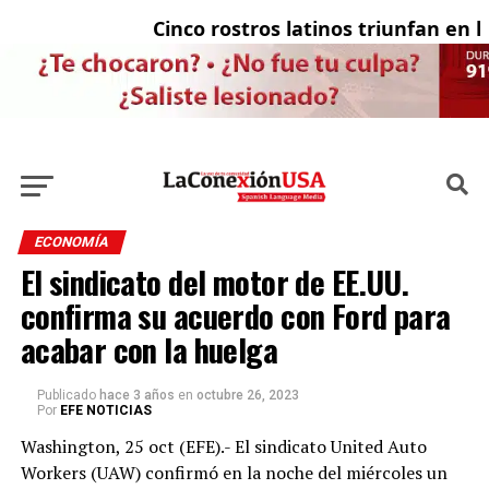
Cinco rostros latinos triunfan en la 
E
ECONOMÍA
El sindicato del motor de EE.UU.
confirma su acuerdo con Ford para
acabar con la huelga
Publicado
hace 3 años
en
octubre 26, 2023
Por
EFE NOTICIAS
Washington, 25 oct (EFE).- El sindicato United Auto
Workers (UAW) confirmó en la noche del miércoles un