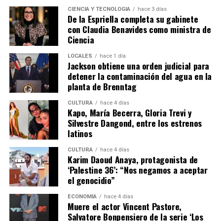
CIENCIA Y TECNOLOGÍA
hace 3 días
De la Espriella completa su gabinete
con Claudia Benavides como ministra de
Ciencia
LOCALES
hace 1 día
Jackson obtiene una orden judicial para
detener la contaminación del agua en la
planta de Brenntag
CULTURA
hace 4 días
Kapo, María Becerra, Gloria Trevi y
Silvestre Dangond, entre los estrenos
latinos
CULTURA
hace 4 días
Karim Daoud Anaya, protagonista de
‘Palestine 36’: “Nos negamos a aceptar
el genocidio”
ECONOMÍA
hace 4 días
Muere el actor Vincent Pastore,
Salvatore Bonpensiero de la serie ‘Los