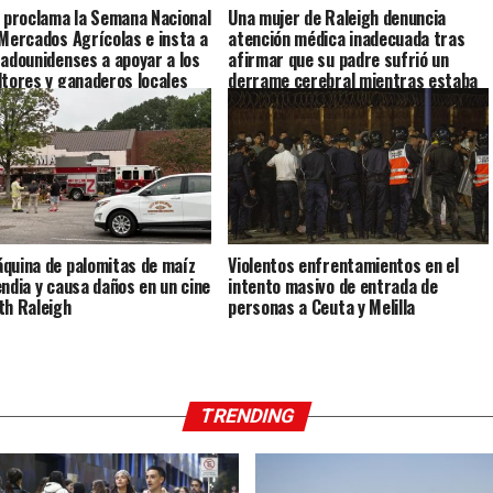
s proclama la Semana Nacional
Una mujer de Raleigh denuncia
 Mercados Agrícolas e insta a
atención médica inadecuada tras
tadounidenses a apoyar a los
afirmar que su padre sufrió un
ltores y ganaderos locales
derrame cerebral mientras estaba
bajo custodia del ICE
quina de palomitas de maíz
Violentos enfrentamientos en el
endia y causa daños en un cine
intento masivo de entrada de
th Raleigh
personas a Ceuta y Melilla
TRENDING