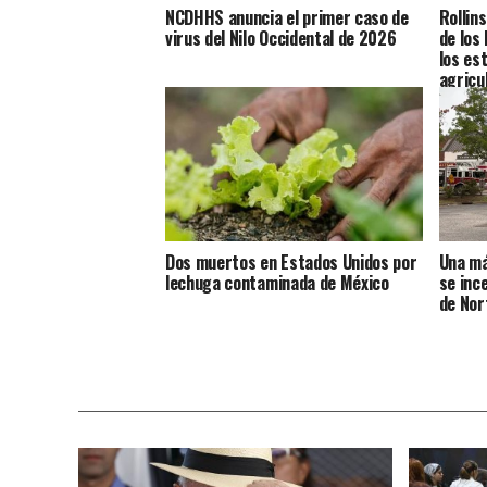
NCDHHS anuncia el primer caso de
Rollin
virus del Nilo Occidental de 2026
de los
los es
agricu
Dos muertos en Estados Unidos por
Una má
lechuga contaminada de México
se inc
de Nor