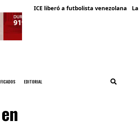
ICE liberó a futbolista venezolana con solicit
La ciudad 
IFICADOS
EDITORIAL
 en