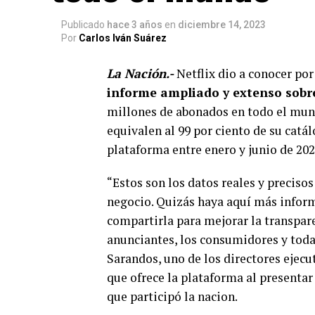
Publicado
hace 3 años
en
diciembre 14, 2023
Por
Carlos Iván Suárez
La Nación.-
Netflix dio a conocer por
informe ampliado y extenso sobr
millones de abonados en todo el mund
equivalen al 99 por ciento de su catál
plataforma entre enero y junio de 202
“Estos son los datos reales y preciso
negocio. Quizás haya aquí más infor
compartirla para mejorar la transpare
anunciantes, los consumidores y todas
Sarandos, uno de los directores ejec
que ofrece la plataforma al presentar
que participó la nacion.